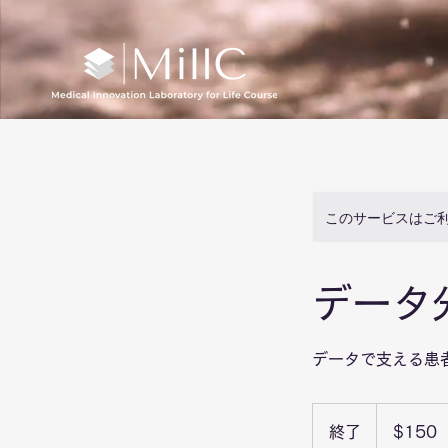
このサービスはご
データ
データで支える患
150
米
終了
終
$150
ド